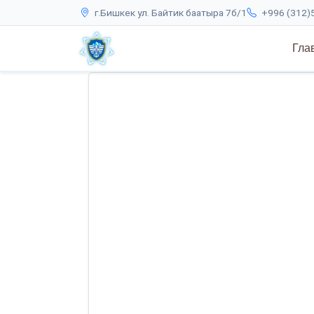
г.Бишкек ул. Байтик баатыра 7б/1
+996 (312)5
Гла