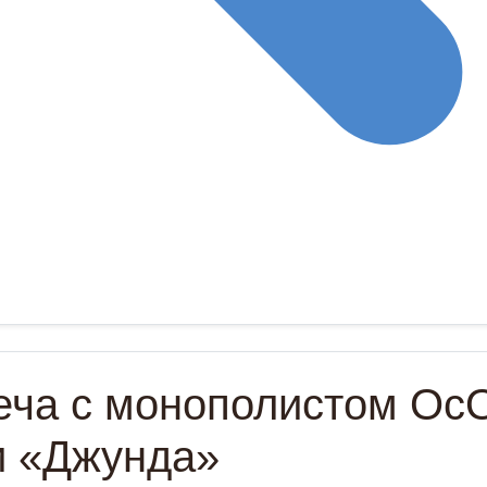
еча с монополистом Ос
и «Джунда»