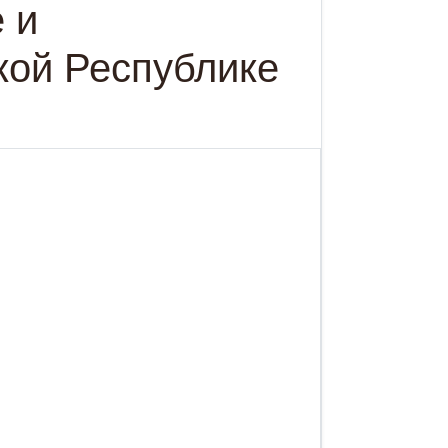
 и
кой Республике