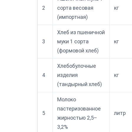
2
сорта весовая
кг
(импортная)
Хлеб из пшеничной
3
муки 1 сорта
кг
(формовой хлеб)
Хлебобулочные
4
изделия
кг
(тандырный хлеб)
Молоко
пастеризованное
5
литр
жирностью 2,5–
3,2%