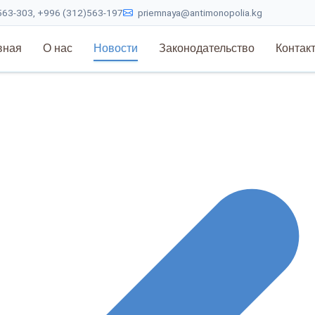
63-303, +996 (312)563-197
priemnaya@antimonopolia.kg
вная
О нас
Новости
Законодательство
Контак