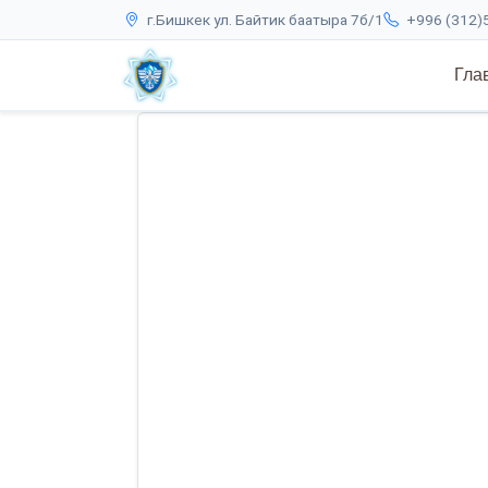
г.Бишкек ул. Байтик баатыра 7б/1
+996 (312)5
Гла