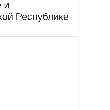
 и
кой Республике