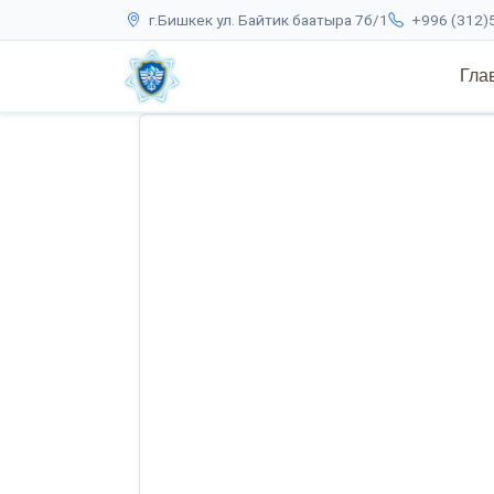
г.Бишкек ул. Байтик баатыра 7б/1
+996 (312)5
Гла