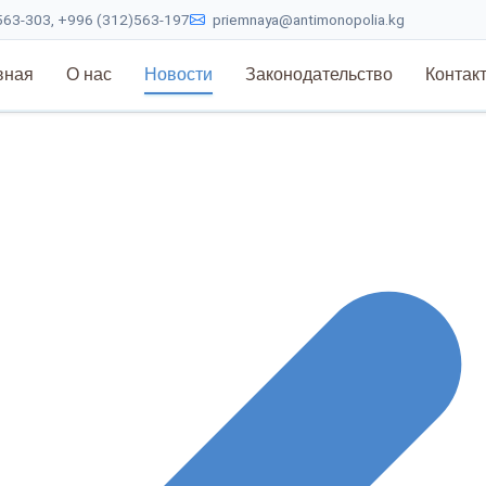
63-303, +996 (312)563-197
priemnaya@antimonopolia.kg
вная
О нас
Новости
Законодательство
Контак