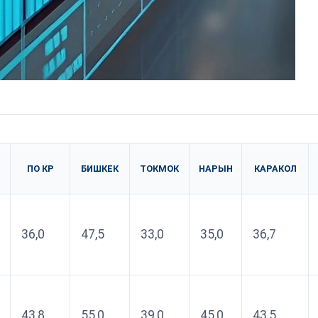
ПО КР
БИШКЕК
ТОКМОК
НАРЫН
КАРАКОЛ
36,0
47,5
33,0
35,0
36,7
43,8
55,0
39,0
45,0
43,5