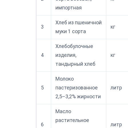
импортная
Хлеб из пшеничной
3
кг
муки 1 сорта
Хлебобулочные
4
изделия,
кг
тандырный хлеб
Молоко
5
пастеризованное
литр
2,5–3,2% жирности
Масло
растительное
6
литр