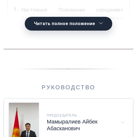
1.
Настоящее Положение определяет
правовые и организационные основы
Читать полное положение
деятельности Службы антимонопольного
регулирования при Министерстве
экономики и коммерции Кыргызской
Республики (далее – Служба).
2.
Служба является правопреемником
Государственного агентства
антимонопольного регулирования при
РУКОВОДСТВО
Министерстве экономики и финансов
Кыргызской Республики.
ПРЕДСЕДАТЕЛЬ
Мамыралиев Айбек
3.
Служба является государственным
Абасканович
органом исполнительной власти