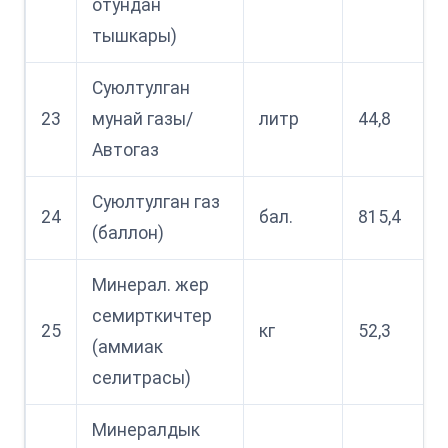
отундан
тышкары)
Суюлтулган
23
мунай газы/
литр
44,8
Автогаз
Суюлтулган газ
24
бал.
815,4
(баллон)
Минерал. жер
семирткичтер
25
кг
52,3
(аммиак
селитрасы)
Минералдык