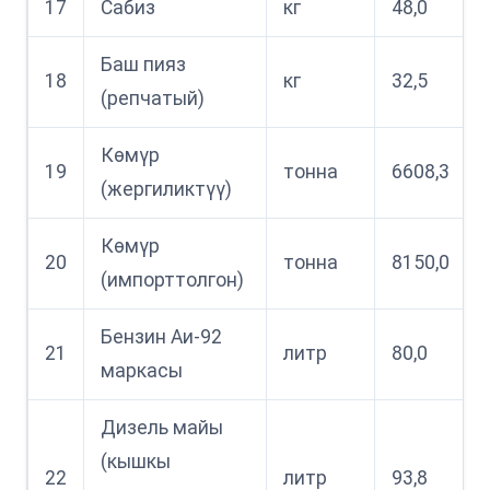
17
Сабиз
кг
48,0
Баш пияз
18
кг
32,5
(репчатый)
Көмүр
19
тонна
6608,3
(жергиликтүү)
Көмүр
20
тонна
8150,0
(импорттолгон)
Бензин Аи-92
21
литр
80,0
маркасы
Дизель майы
(кышкы
22
литр
93,8