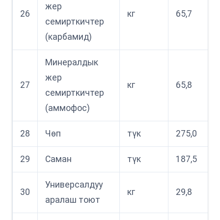
жер
26
кг
65,7
семирткичтер
(карбамид)
Минералдык
жер
27
кг
65,8
семирткичтер
(аммофос)
28
Чөп
түк
275,0
29
Саман
түк
187,5
Универсалдуу
30
кг
29,8
аралаш тоют