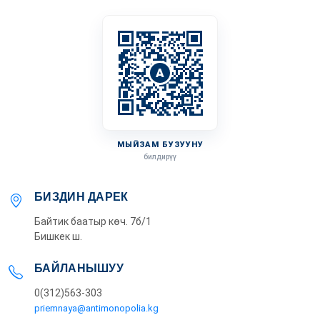
A
МЫЙЗАМ БУЗУУНУ
билдирүү
БИЗДИН ДАРЕК
Байтик баатыр көч. 7б/1
Бишкек ш.
БАЙЛАНЫШУУ
0(312)563-303
priemnaya@antimonopolia.kg