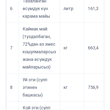
Тазаланган
6
өсүмдүк күн
литр
161,3
карама майы
Каймак май
(туздалбаган,
72%дан аз эмес
7
кг
663,4
кошулмаларсыз
жана өсүмдүк
майларысыз)
Уй эти (сулп
8
этинен
кг
756,9
башкасы)
Кой эти (сулп