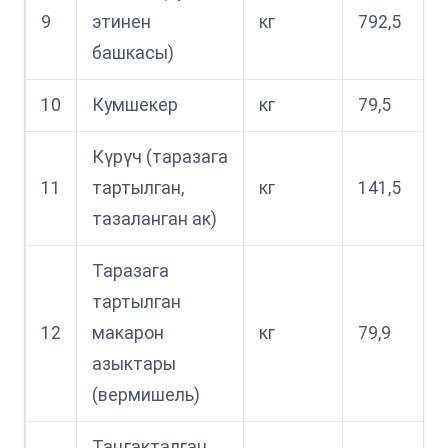
9
этинен
кг
792,5
башкасы)
10
Кумшекер
кг
79,5
Күрүч (таразага
11
тартылган,
кг
141,5
тазаланган ак)
Таразага
тартылган
12
макарон
кг
79,9
азыктары
(вермишель)
Таңгакталган