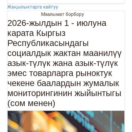
Жаңылыктарга кайтуу
01.07.2026
Маалымат борбору
2026-жылдын 1 - июлуна
карата Кыргыз
Республикасындагы
социалдык жактан маанилүү
азык-түлүк жана азык-түлүк
эмес товарларга рыноктук
чекене баалардын жумалык
мониторингинин жыйынтыгы
(сом менен)