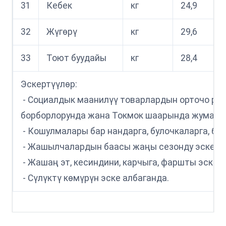
31
Кебек
кг
24,9
32
Жүгөрү
кг
29,6
33
Тоют буудайы
кг
28,4
Эскертүүлөр:
- Социалдык маанилүү товарлардын орточо ры
борборлорунда жана Токмок шаарында жума са
- Кошулмалары бар нандарга, булочкаларга, бат
- Жашылчалардын баасы жаңы сезонду эске ал
- Жашаң эт, кесиндини, карчыга, фаршты эске а
- Сүлүктү көмүрүн эске албаганда.