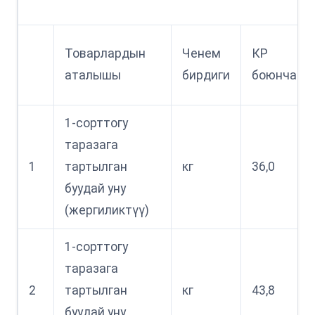
Товарлардын
Ченем
КР
аталышы
бирдиги
боюнча
1-сорттогу
таразага
1
тартылган
кг
36,0
буудай уну
(жергиликтүү)
1-сорттогу
таразага
2
тартылган
кг
43,8
буудай уну