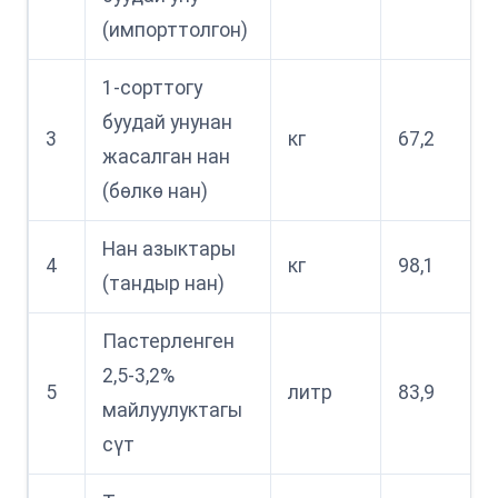
(импорттолгон)
1-сорттогу
буудай унунан
3
кг
67,2
жасалган нан
(бөлкө нан)
Нан азыктары
4
кг
98,1
(тандыр нан)
Пастерленген
2,5-3,2%
5
литр
83,9
майлуулуктагы
сүт