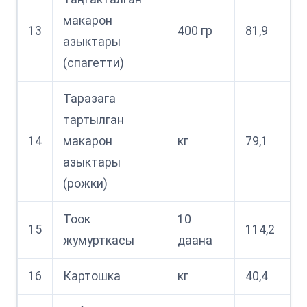
макарон
13
400 гр
81,9
азыктары
(спагетти)
Таразага
тартылган
14
макарон
кг
79,1
азыктары
(рожки)
Тоок
10
15
114,2
жумурткасы
даана
16
Картошка
кг
40,4