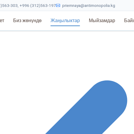
)563-303, +996 (312)563-197
priemnaya@antimonopolia.kg
ет
Биз жөнүндө
Жаңылыктар
Мыйзамдар
Бай