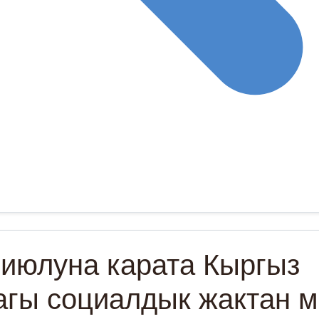
 июлуна карата Кыргыз
гы социалдык жактан м