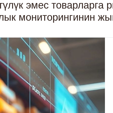
түлүк эмес товарларга 
лык мониторингинин жы