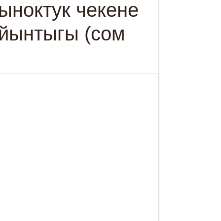
рыноктук чекене
йынтыгы (сом