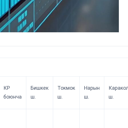
КР
Бишкек
Токмок
Нарын
Карако
боюнча
ш.
ш.
ш.
ш.