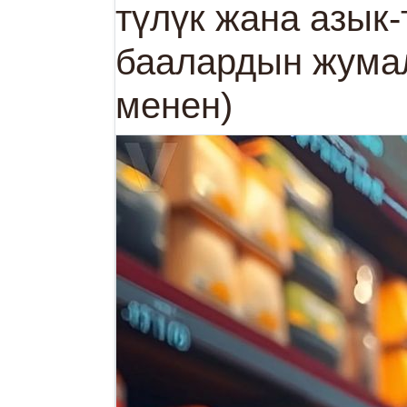
түлүк жана азык-
баалардын жума
менен)