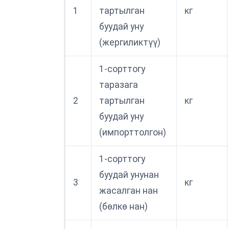
1
тартылган
кг
буудай уну
(жергиликтүү)
1-сорттогу
таразага
2
тартылган
кг
буудай уну
(импорттолгон)
1-сорттогу
буудай унунан
3
кг
жасалган нан
(бөлкө нан)