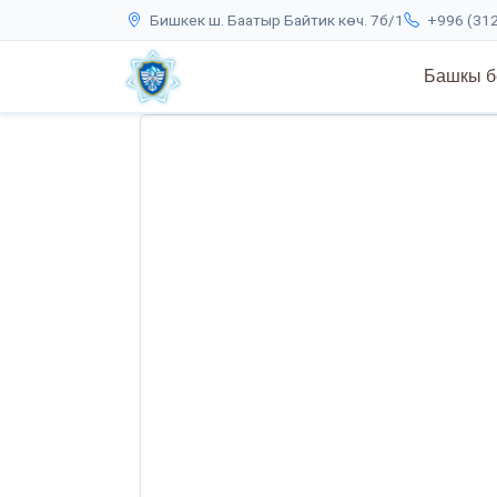
Бишкек ш. Баатыр Байтик көч. 7б/1
+996 (312
Башкы б