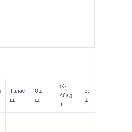
Ж-
л
Талас
Ош
Баткен
Абад
ш.
ш.
ш.
ш.