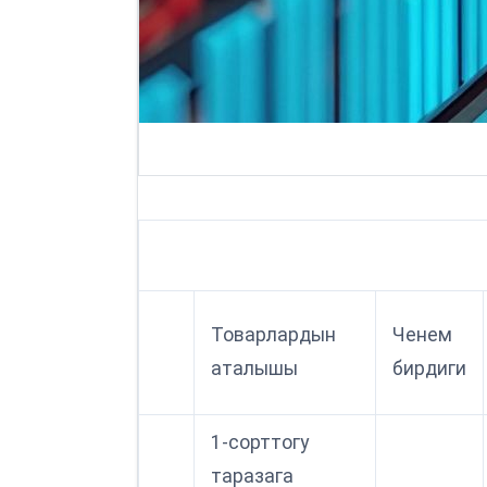
Товарлардын
Ченем
аталышы
бирдиги
1-сорттогу
таразага