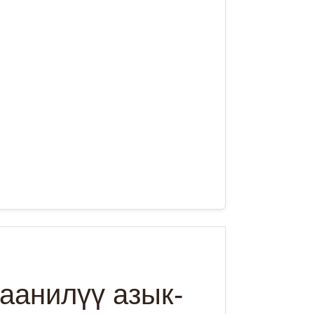
аанилүү азык-