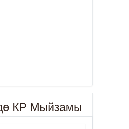
дө КР Мыйзамы