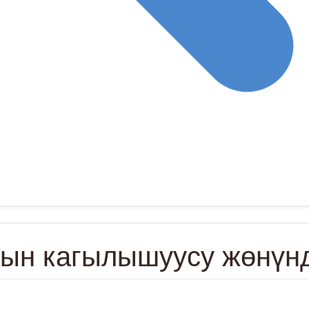
ын кагылышуусу жөнүн