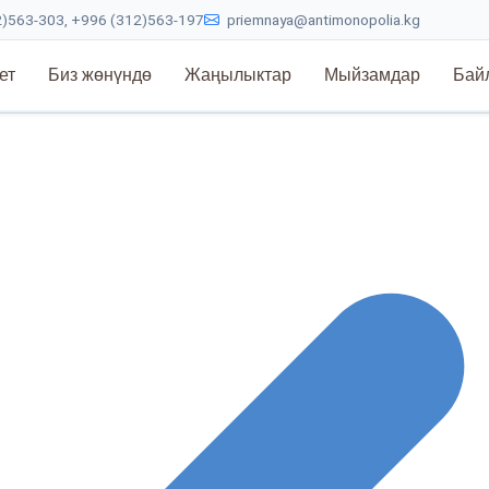
)563-303, +996 (312)563-197
priemnaya@antimonopolia.kg
ет
Биз жөнүндө
Жаңылыктар
Мыйзамдар
Бай