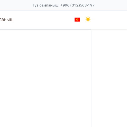
Түз байланыш: +996 (312)563-197
ланыш