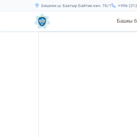
Бишкек ш. Баатыр Байтик көч. 7б/1
+996 (312
Башкы б