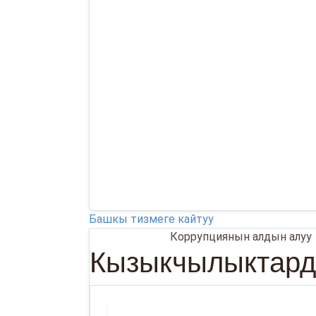
Башкы тизмеге кайтуу
25.03.2026
Коррупциянын алдын алуу
Кызыкчылыктард