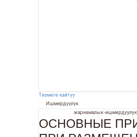
Тизмеге кайтуу
Ишмердүүлүк
17.03.2025
жарнамалык-ишмердуулук
ОСНОВНЫЕ ПР