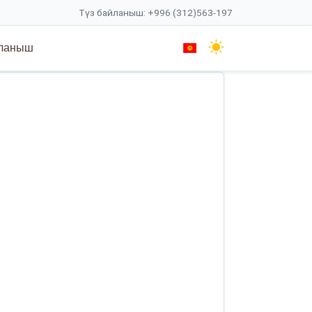
Түз байланыш: +996 (312)563-197
ланыш