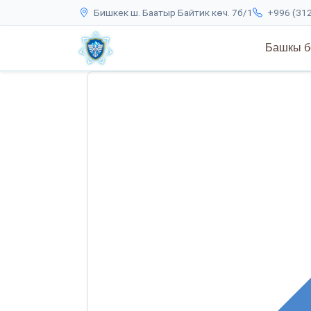
Бишкек ш. Баатыр Байтик көч. 7б/1
+996 (312
Башкы б