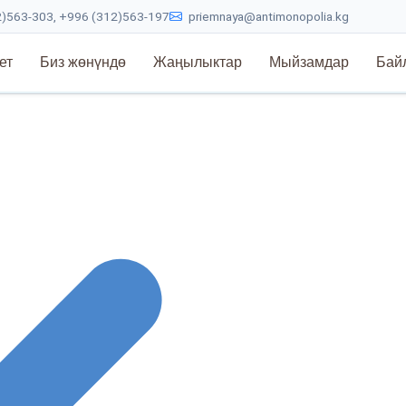
)563-303, +996 (312)563-197
priemnaya@antimonopolia.kg
ет
Биз жөнүндө
Жаңылыктар
Мыйзамдар
Бай