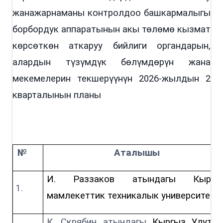
жанажарнаманы контролдоо башкармалыгы
борбордук аппаратынын акы төлөмө кызмат
көрсөткөн аткаруу бийлиги органдарын,
алардын түзүмдүк бөлүмдөрүн жана
мекемелерин текшерүүнүн 2026-жылдын 2
кварталынын планы
№
Аталышы
И. Раззаков атындагы Кыргы
мамлекеттик техникалык университети
К. Скрябин
атындагы
Кыргыз Улутту