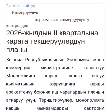
Тизмеге кайтуу
Ишмердүүлүк
02.06.2026
жарнамалык-ишмердуулукту-
контролдоо
2026-жылдын II кварталына
карата текшерүүлөрдүн
планы
Кыргыз Республикасынын Экономика жана
коммерция министрлигине караштуу
Монополияга каршы жөнгө салуу
кызматынын коррупцияга каршы
аракеттенүү боюнча иш чаралардын планын
аткаруу үчүн, Териштирүүлөр, монополияга
каршы мыйзамдарды сактоону