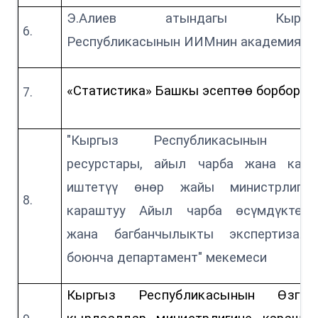
Э.Алиев атындагы Кыргы
Республикасынын ИИМнин академиясы
«Статистика» Башкы эсептөө борбору
"Кыргыз Республикасынын Су
ресурстары, айыл чарба жана кайр
иштетүү өнөр жайы министрлигин
караштуу Айыл чарба өсүмдүктөрү
жана багбанчылыкты экспертизало
боюнча департамент" мекемеси
Кыргыз Республикасынын Өзгөч