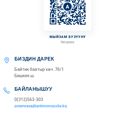
A
МЫЙЗАМ БУЗУУНУ
билдирүү
БИЗДИН ДАРЕК
Байтик баатыр көч. 7б/1
Бишкек ш.
БАЙЛАНЫШУУ
0(312)563-303
priemnaya@antimonopolia.kg
ИШТӨӨ ТАРТИБИ
Дүй-Жум: 09:00 - 18:00