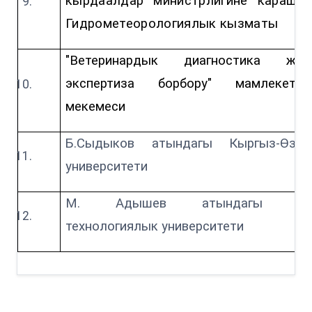
кырдаалдар министрлигине карашту
Гидрометеорологиялык кызматы
"Ветеринардык диагностика жан
экспертиза борбору" мамлекетти
мекемеси
Б.Сыдыков атындагы Кыргыз-Өзбе
университети
М. Адышев
атындагы О
технологиялык университети