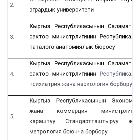
агрардык университети
Кыргыз Республикасынын Саламатты
сактоо министрлигинин Республикалы
паталого анатомиялык бюросу
Кыргыз Республикасынын Саламатты
сактоо министрлигинин
Республикалы
психиатрия жана наркология борбору
Кыргыз Республикасынын Экономик
жана коммерция министрлигин
караштуу Стандартташтыруу жан
метрология боюнча борбору