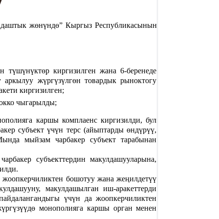
у
ндаштык жөнүндө” Кыргыз Республикасынын
ен түшүнүктөр киргизилген жана 6-беренеде
у аркылуу жүргүзүлгөн товардык рыноктогу
акети киргизилген;
жокко чыгарылды;
ополияга каршы комплаенс киргизилди, бул
ер субъект үчүн терс (айыптарды өндүрүү,
Мында мыйзам чарбакер субъект тарабынан
арбакер субъекттердин макулдашууларына,
илди.
 жоопкерчиликтен бошотуу жана жеңилдетүү
кулдашууну, макулдашылган иш-аракеттерди
 пайдалангандыгы үчүн да жоопкерчиликтен
жүргүзүүдө монополияга каршы орган менен