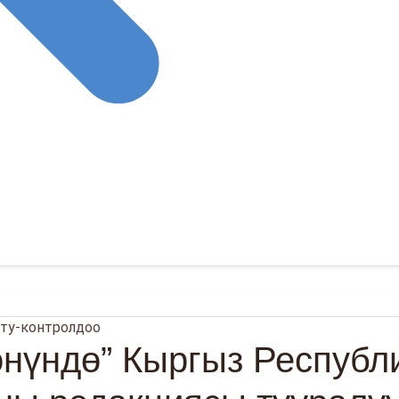
ту-контролдоо
өнүндө” Кыргыз Респуб