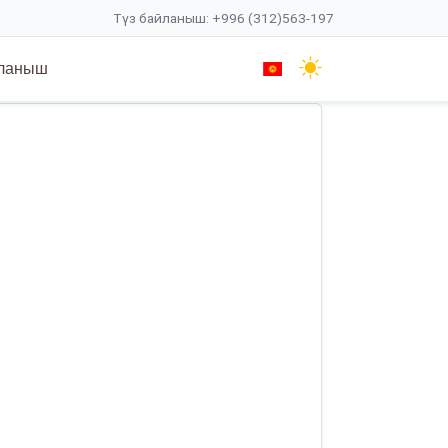
Түз байланыш: +996 (312)563-197
ланыш