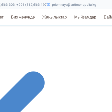
)563-303, +996 (312)563-197
priemnaya@antimonopolia.kg
ет
Биз жөнүндө
Жаңылыктар
Мыйзамдар
Бай