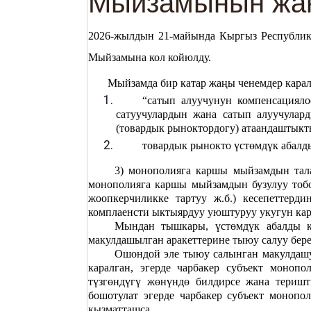
Мыйзамынын жаң
2026-жылдын 21-майында Кыргыз Республи
Мыйзамына кол койюлду.
Мыйзамда бир катар жаңы ченемдер карал
“сатып алуучунун компенсацияло
сатуучулардын жана сатып алуучулар
(товардык рыноктордогу) атаандаштыкт
товардык рынокто үстөмдүк абалды
3) монополияга каршы мыйзамдын тал
монополияга каршы мыйзамдын бузулуу тобо
жоопкерчиликке тартуу ж.б.) кесепеттер
комплаенсти ыктыярдуу уюштуруу укугун кар
Мындан тышкары, үстөмдүк абалды кы
макулдашылган аракеттерине тыюу салуу бере
Ошондой эле тыюу салынган макулдашу
каралган, эгерде чарбакер субъект моноп
түзгөндүгү жөнүндө билдирсе жана теришт
бошотулат эгерде чарбакер субъект моноп
кызматташса.