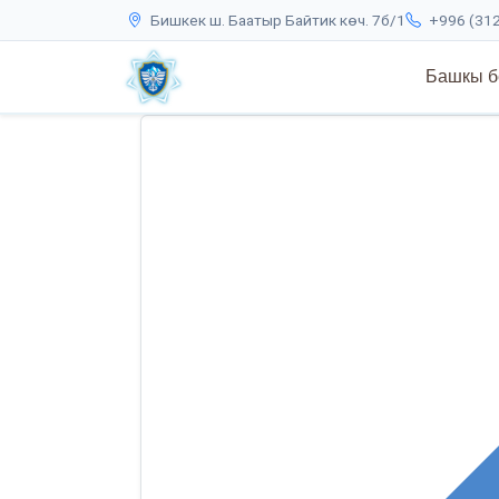
Бишкек ш. Баатыр Байтик көч. 7б/1
+996 (312
Башкы б