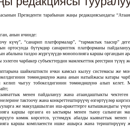
ы редакциясы тууралу
касынын Президенти тарабынан жаңы редакциясындагы “Атаа
ган, анын ичинде:
очу күчү”, “санарип платформалар”, “тармактык таасир” дег
дын ортосунда бүтүмдөр санариптик платформаны пайдалану
ын абалына талдоо жүргүзүүдө монополияга каршы органдын ар
 ээлеген чарбакер субъекттердин мамлекеттик реестрин түзүү 
аптарына шайкештикти ички камсыз кылуу системасы же мон
келдигинин төмөндөшүнө жана анын натыйжасы катары чарбак
дин келип чыгуу тобокелдигинин төмөндөшүнө алып келет. 
айт;
янаттык менен пайдалануу жана атаандаштыкты чектеген ч
нелерине тактоочу жана конкреттештирүүчү өзгөртүүлөр киргиз
уларга же макулдашылган иш-аракеттерге катышкандыгы үчүн
олияга каршы органга өз ыктыяры менен тыюу салынган ма
ирүүгө көмөк көрсөтсө, үстөмдүк абалды кыянаттык менен
олияга каршы комплаенсти ишке ашырса жана териштирүүнү 