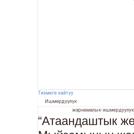
Тизмеге кайтуу
Ишмердүүлүк
02.06.2026
жарнамалык-ишмердуулук
“Атаандаштык ж