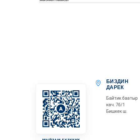
БИЗДИН
ДАРЕК
Байтик баатыр
көч. 7б/1
A
Бишкек ш.