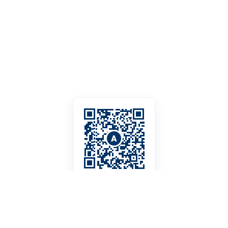
A
МЫЙЗАМ БУЗУУНУ
билдирүү
БИЗДИН ДАРЕК