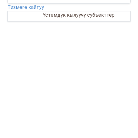
Тизмеге кайтуу
01.08.2024
Үстөмдүк кылуучу субъекттер