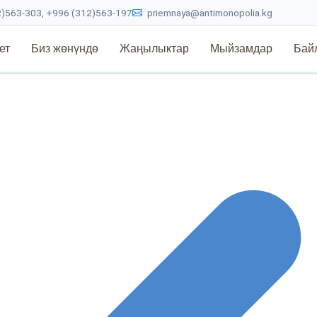
)563-303, +996 (312)563-197
priemnaya@antimonopolia.kg
ет
Биз жөнүндө
Жаңылыктар
Мыйзамдар
Бай