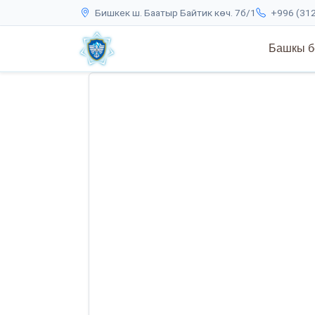
Бишкек ш. Баатыр Байтик көч. 7б/1
+996 (312
Башкы б