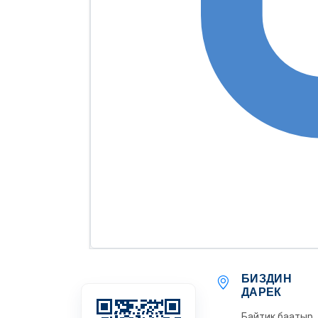
БИЗДИН
ДАРЕК
Байтик баатыр