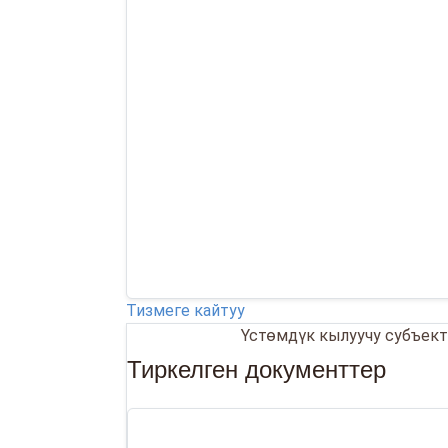
Тизмеге кайтуу
30.04.2026
Үстөмдүк кылуучу субъек
Тиркелген документтер