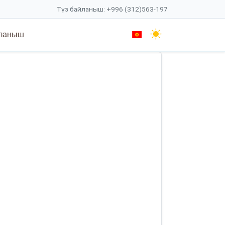
Түз байланыш: +996 (312)563-197
ланыш